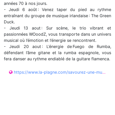
années 70 à nos jours.
- Jeudi 6 août : Venez taper du pied au rythme
entraînant du groupe de musique irlandaise : The Green
Duck.
- Jeudi 13 aout : Sur scène, le trio vibrant et
passionnées WOoodZ, vous transporte dans un univers
musical où l’émotion et l’énergie se rencontrent.
- Jeudi 20 aout : L’énergie de Fuego de Rumba,
défendant l’âme gitane et la rumba espagnole, vous
fera danser au rythme endiablé de la guitare flamenca.
https://www.la-plagne.com/savourez-une-multitude-d-activites/visites-culture-et-patrimoine/concerts-et-spectacles/concerts-les-jeudis-d-aime