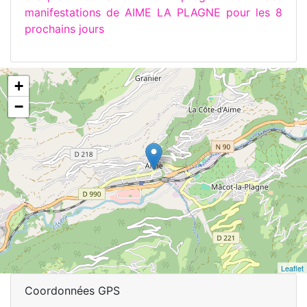
manifestations de AIME LA PLAGNE pour les 8
prochains jours
+
−
Leaflet
Coordonnées GPS