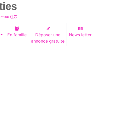
ties
itime (
17
)
En famille
Déposer une
News letter
annonce gratuite