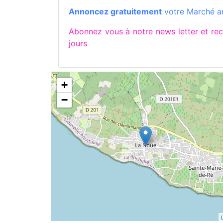
Annoncez gratuitement
votre Marché art
Abonnez vous à notre news letter et r
jours
+
−