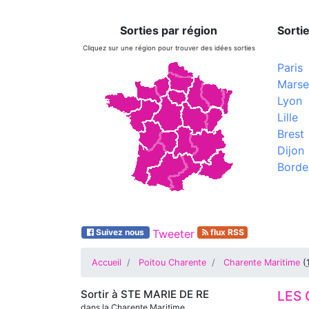
Sorties par région
Sortie
Cliquez sur une région pour trouver des idées sorties
Paris
Marsei
Lyon
Lille
Brest
Dijon
Borde
Suivez nous
Tweeter
flux RSS
Accueil
Poitou Charente
Charente Maritime
(
Sortir à
STE MARIE DE RE
LES 
dans la Charente Maritime