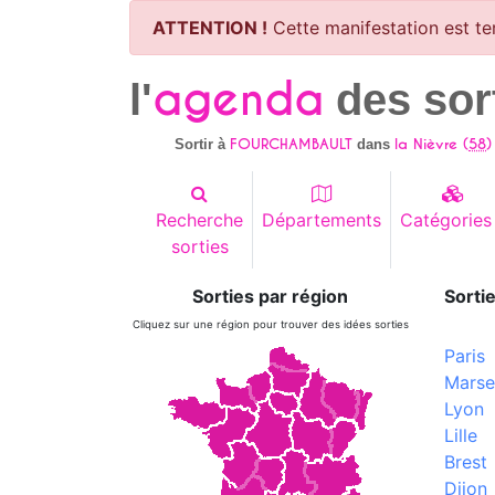
ATTENTION !
Cette manifestation est te
agenda
l'
des sor
FOURCHAMBAULT
la Nièvre (
58
)
Sortir à
dans
Recherche
Départements
Catégories
sorties
Sorties par région
Sortie
Cliquez sur une région pour trouver des idées sorties
Paris
Marsei
Lyon
Lille
Brest
Dijon