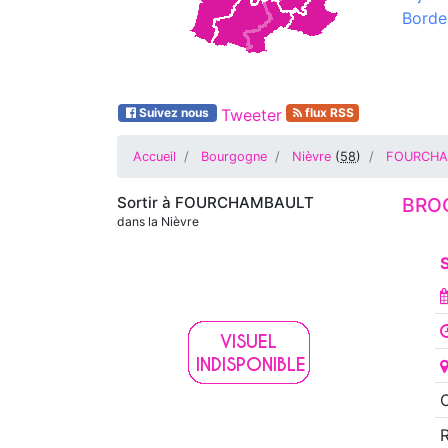
Borde
Suivez nous
Tweeter
flux RSS
Accueil
Bourgogne
Nièvre
(
58
)
FOURCHA
Sortir à
FOURCHAMBAULT
BROC
dans la Nièvre
O