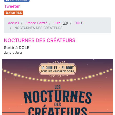
Tweeter
flux RSS
Accueil
France Comté
Jura
(
39
)
DOLE
NOCTURNES DES CRÉATEURS
NOCTURNES DES CRÉATEURS
Sortir à
DOLE
dans le Jura