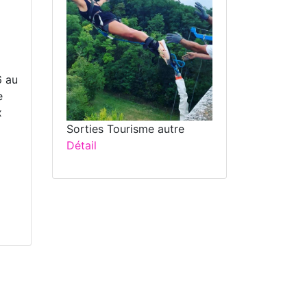
6 au
e
x
Sorties Tourisme autre
Détail