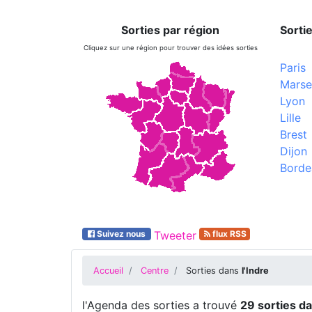
Sorties par région
Sortie
Cliquez sur une région pour trouver des idées sorties
Paris
Marsei
Lyon
Lille
Brest
Dijon
Borde
Suivez nous
Tweeter
flux RSS
Accueil
Centre
Sorties dans
l'Indre
l'Agenda des sorties a trouvé
29 sorties da