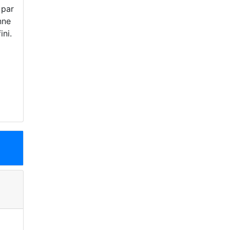
 par
nne
ini.