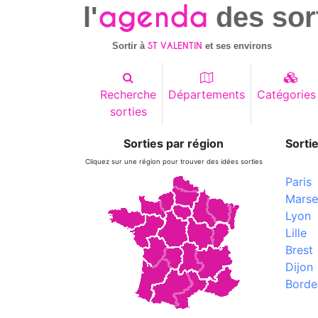
agenda
l'
des sor
ST VALENTIN
Sortir à
et ses environs
Recherche
Départements
Catégories
sorties
Sorties par région
Sortie
Cliquez sur une région pour trouver des idées sorties
Paris
Marsei
Lyon
Lille
Brest
Dijon
Borde