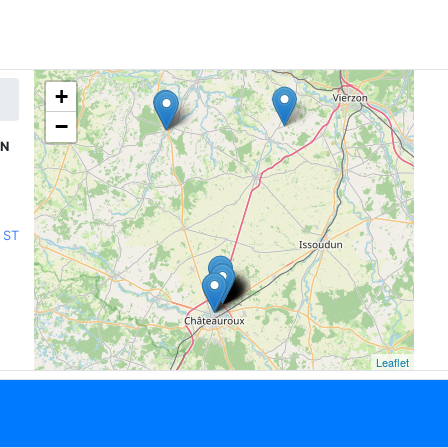
+
−
IN
 ST
Leaflet