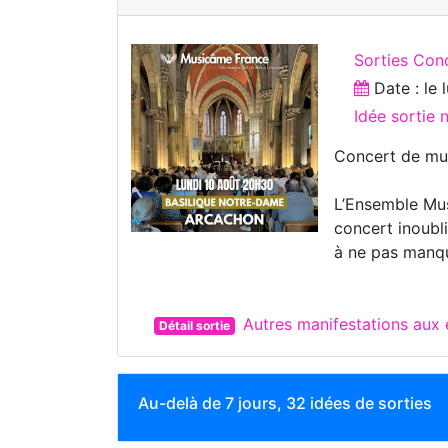
Sorties Con
Date : le
Idée sortie 
Concert de mus
L’Ensemble Mus
concert inoubl
à ne pas manqu
Autres manifestations au
Détail sortie
Au-delà de 7 jours, 32 idées de sorties