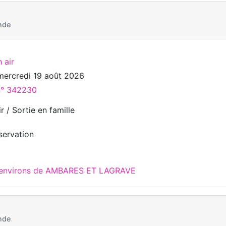
nde
 air
mercredi 19 août 2026
 n° 342230
r / Sortie en famille
servation
x environs de AMBARES ET LAGRAVE
nde