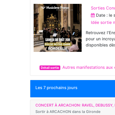
Sorties Con
Date : le
Idée sortie
Retrouvez l'E
pour un incroy
disponibles dès
Autres manifestations au
Détail sortie
Les 7 prochains jours
CONCERT À ARCACHON: RAVEL, DEBUSSY, 
Sortir à
ARCACHON dans la Gironde