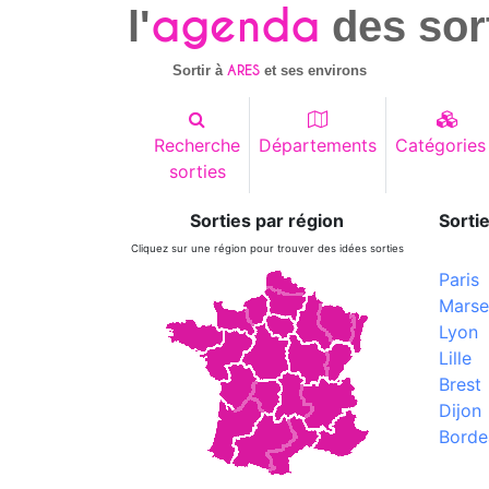
agenda
l'
des sor
ARES
Sortir à
et ses environs
Recherche
Départements
Catégories
sorties
Sorties par région
Sortie
Cliquez sur une région pour trouver des idées sorties
Paris
Marsei
Lyon
Lille
Brest
Dijon
Borde