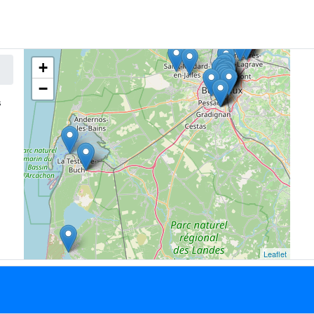
+
−
s
Leaflet