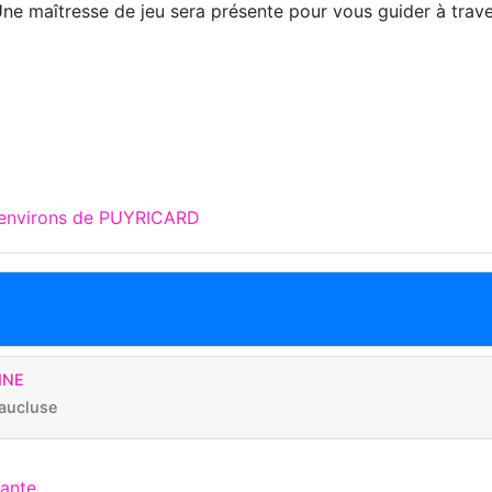
Une maîtresse de jeu sera présente pour vous guider à trav
!
x environs de PUYRICARD
INE
aucluse
cante