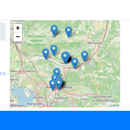
+
−
R D
Leaflet