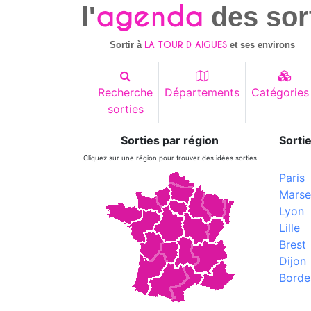
agenda
l'
des sor
LA TOUR D AIGUES
Sortir à
et ses environs
Recherche
Départements
Catégories
sorties
Sorties par région
Sortie
Cliquez sur une région pour trouver des idées sorties
Paris
Marsei
Lyon
Lille
Brest
Dijon
Borde