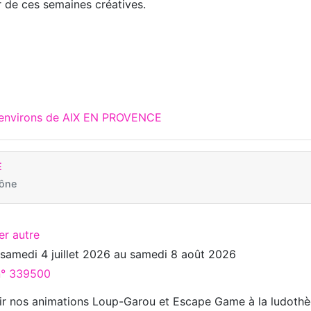
 de ces semaines créatives.
x environs de AIX EN PROVENCE
E
hône
er autre
u
samedi 4 juillet 2026
au
samedi 8 août 2026
 n° 339500
ir nos animations Loup-Garou et Escape Game à la ludoth