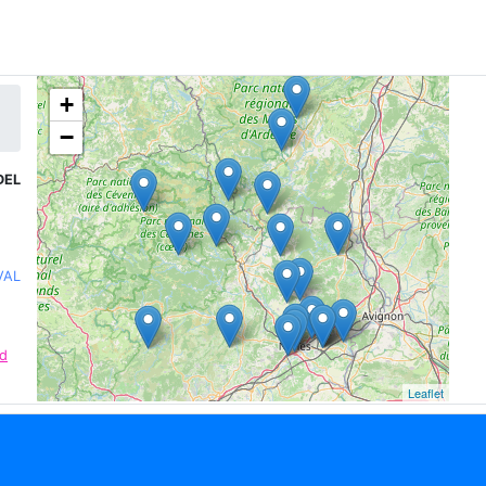
+
−
DEL
VAL
rd
Leaflet