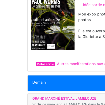
Idée sortie
Mon expo photo
photos.
Elle est ouver
la Gloriette à 
Autres manifestations au
Détail sortie
Demain
GRAND MARCHÉ ESTIVAL LAMELOUZE
Sortir ce week end à
LAMELOUZE dans le Ga