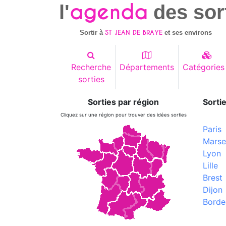
agenda
l'
des sor
ST JEAN DE BRAYE
Sortir à
et ses environs
Recherche
Départements
Catégories
sorties
Sorties par région
Sortie
Cliquez sur une région pour trouver des idées sorties
Paris
Marsei
Lyon
Lille
Brest
Dijon
Borde