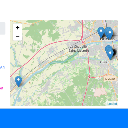
+
−
E
EAN
et
Leaflet