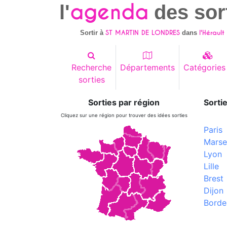
agenda
l'
des sor
ST MARTIN DE LONDRES
l'Hérault 
Sortir à
dans
Recherche
Départements
Catégories
sorties
Sorties par région
Sortie
Cliquez sur une région pour trouver des idées sorties
Paris
Marsei
Lyon
Lille
Brest
Dijon
Borde