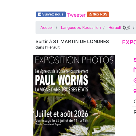
Suivez nous
Tweeter
flux RSS
Accueil
Languedoc Roussillon
Hérault
(
34
)
Sortir à
ST MARTIN DE LONDRES
EXPO
dans l'Hérault
S
O