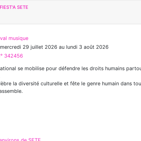
IEST'A SETE
ival musique
u
mercredi 29 juillet 2026
au
lundi 3 août 2026
 n° 342456
ational se mobilise pour défendre les droits humains parto
.
lèbre la diversité culturelle et fête le genre humain dans to
 rassemble.
 environs de SETE