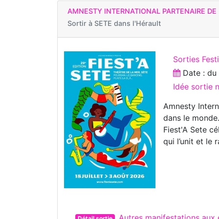
AMNESTY INTERNATIONAL PARTENAIRE DE F
Sortir à
SETE dans l'Hérault
Sorties Fest
Date : d
Idée sortie
Amnesty Intern
dans le monde
Fiest'A Sete cé
qui l’unit et le
Autres manifestations aux
Détail sortie