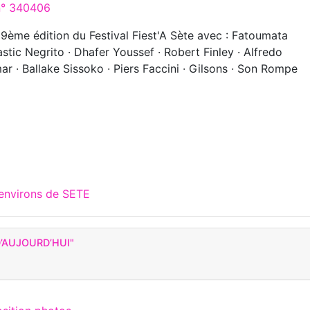
 n° 340406
9ème édition du Festival Fiest'A Sète avec : Fatoumata
stic Negrito · Dhafer Youssef · Robert Finley · Alfredo
r · Ballake Sissoko · Piers Faccini · Gilsons · Son Rompe
 environs de SETE
’AUJOURD’HUI"