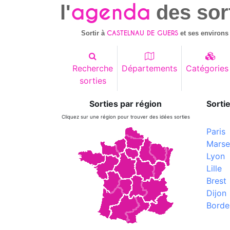
agenda
l'
des sor
CASTELNAU DE GUERS
Sortir à
et ses environs
Recherche
Départements
Catégories
sorties
Sorties par région
Sortie
Cliquez sur une région pour trouver des idées sorties
Paris
Marsei
Lyon
Lille
Brest
Dijon
Borde