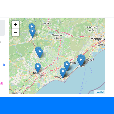
+
−
U
n à
lt
Leaflet