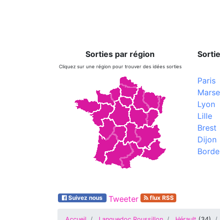
Sorties par région
Sortie
Cliquez sur une région pour trouver des idées sorties
Paris
Marsei
Lyon
Lille
Brest
Dijon
Borde
Suivez nous
Tweeter
flux RSS
Accueil
Languedoc Roussillon
Hérault
(
34
)