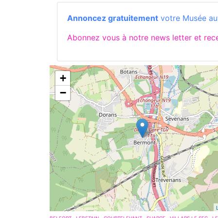
Annoncez gratuitement
votre Musée autr
Abonnez vous à notre news letter et re
+
−