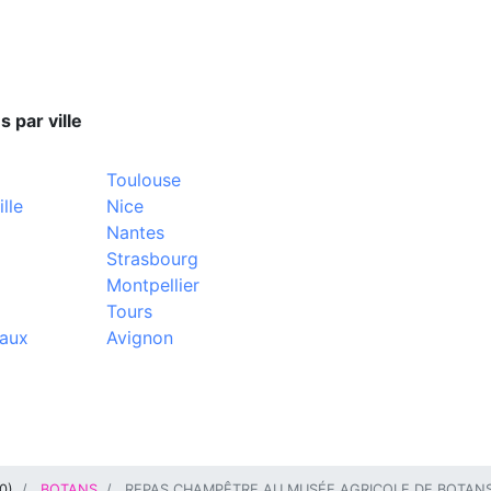
s par ville
Toulouse
lle
Nice
Nantes
Strasbourg
Montpellier
Tours
aux
Avignon
0
)
BOTANS
REPAS CHAMPÊTRE AU MUSÉE AGRICOLE DE BOTAN