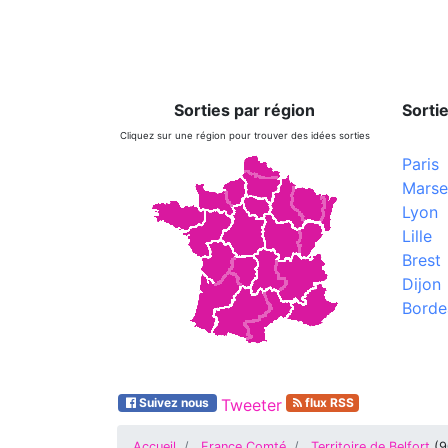
Sorties par région
Sortie
Cliquez sur une région pour trouver des idées sorties
Paris
Marsei
Lyon
Lille
Brest
Dijon
Borde
Suivez nous
Tweeter
flux RSS
Accueil
France Comté
Territoire de Belfort
(
9