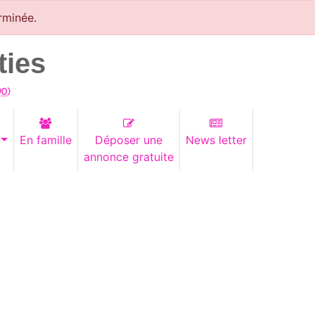
rminée.
ties
90
)
En famille
Déposer une
News letter
annonce gratuite