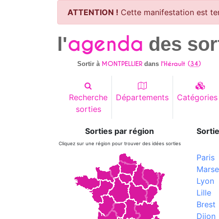
ATTENTION !
Cette manifestation est te
agenda
l'
des sor
MONTPELLIER
l'Hérault (
34
)
Sortir à
dans
Recherche
Départements
Catégories
sorties
Sorties par région
Sortie
Cliquez sur une région pour trouver des idées sorties
Paris
Marsei
Lyon
Lille
Brest
Dijon