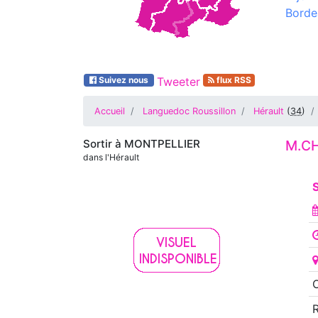
Borde
Suivez nous
Tweeter
flux RSS
Accueil
Languedoc Roussillon
Hérault
(
34
)
Sortir à
MONTPELLIER
M.CH
dans l'Hérault
S
O