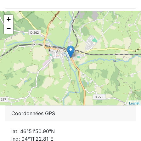
+
−
Leaflet
Coordonnées GPS
lat: 46°51'50.90"N
lng: 04°11'22.81"E