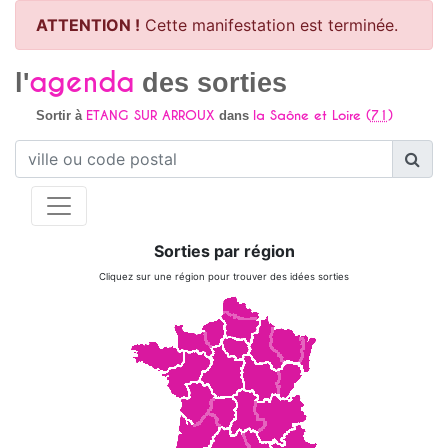
ATTENTION !
Cette manifestation est terminée.
agenda
l'
des sorties
ETANG SUR ARROUX
la Saône et Loire (
71
)
Sortir à
dans
Sorties par région
Cliquez sur une région pour trouver des idées sorties