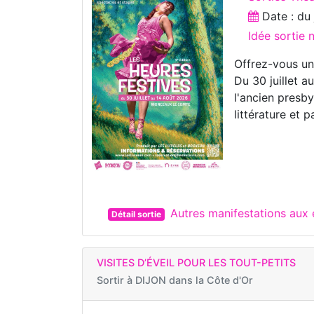
Date : d
Idée sortie 
Offrez-vous un
Du 30 juillet a
l'ancien presb
littérature et p
Autres manifestations a
Détail sortie
VISITES D’ÉVEIL POUR LES TOUT-PETITS
Sortir à
DIJON dans la Côte d'Or