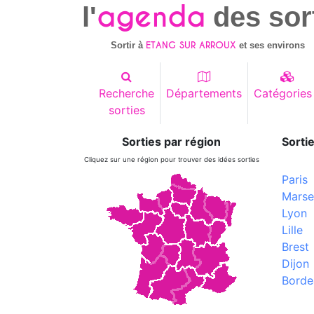
agenda
l'
des sor
ETANG SUR ARROUX
Sortir à
et ses environs
Recherche
Départements
Catégories
sorties
Sorties par région
Sortie
Cliquez sur une région pour trouver des idées sorties
Paris
Marsei
Lyon
Lille
Brest
Dijon
Borde