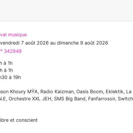
ival musique
u
vendredi 7 août 2026
au
dimanche 9 août 2026
 n° 342949
h à 1h
h à 1h
h30 à 19h
inson Khoury MŸA, Radio Kaizman, Oasis Boom, Eklektik, La
N.E, Orchestre XXL JEH, SMS Big Band, Fanfarrosoir, Sw!tc
libre et conscient