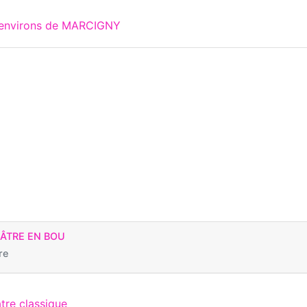
x environs de MARCIGNY
ÉÂTRE EN BOU
re
tre classique