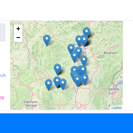
+
−
SUR
ône
Leaflet