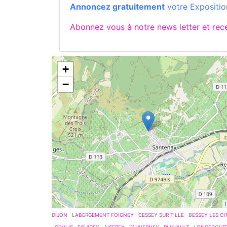
Annoncez gratuitement
votre Exposition
Abonnez vous à notre news letter et re
+
−
DIJON
LABERGEMENT FOIGNEY
CESSEY SUR TILLE
BESSEY LES CI