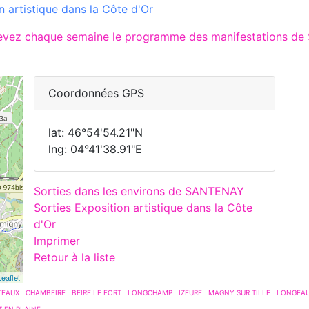
 artistique dans la Côte d'Or
cevez chaque semaine le programme des manifestations de
Coordonnées GPS
lat: 46°54'54.21"N
lng: 04°41'38.91"E
Sorties dans les environs de SANTENAY
Sorties Exposition artistique dans la Côte
d'Or
Imprimer
Retour à la liste
Leaflet
TEAUX
CHAMBEIRE
BEIRE LE FORT
LONGCHAMP
IZEURE
MAGNY SUR TILLE
LONGEAU