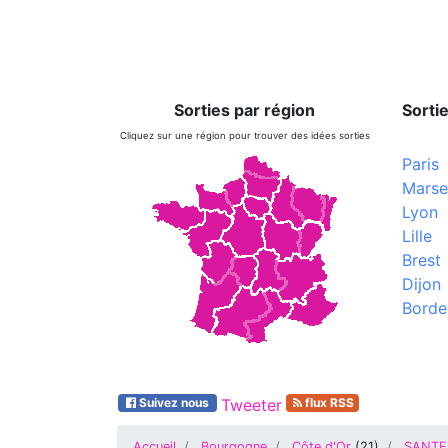
Sorties par région
Sortie
Cliquez sur une région pour trouver des idées sorties
Paris
Marsei
Lyon
Lille
Brest
Dijon
Borde
Suivez nous
Tweeter
flux RSS
Accueil
Bourgogne
Côte d'Or
(
21
)
SANTE