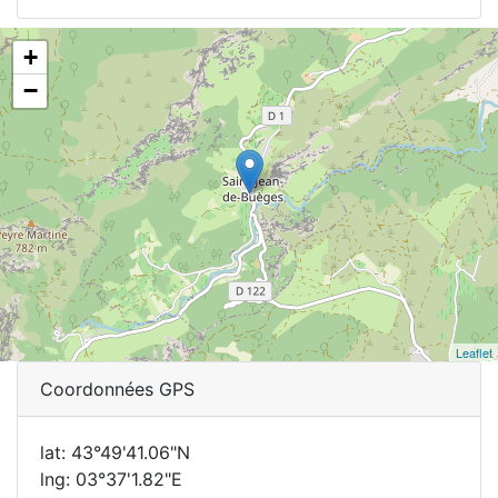
+
−
Leaflet
Coordonnées GPS
lat: 43°49'41.06"N
lng: 03°37'1.82"E