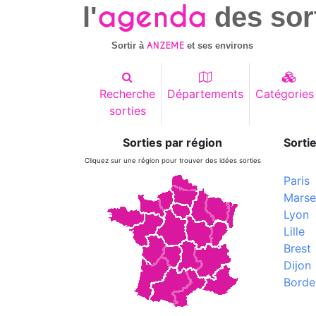
agenda
l'
des sor
ANZEME
Sortir à
et ses environs
Recherche
Départements
Catégories
sorties
Sorties par région
Sortie
Cliquez sur une région pour trouver des idées sorties
Paris
Marsei
Lyon
Lille
Brest
Dijon
Borde