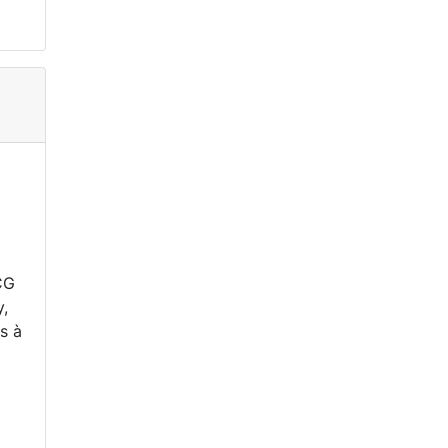
CG
y,
s à