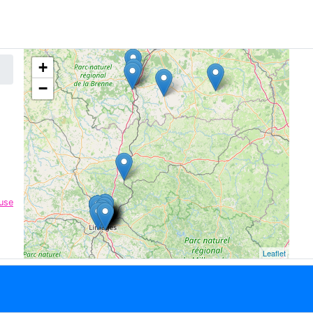
+
−
use
Leaflet