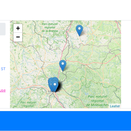
+
−
 ST
use
Leaflet