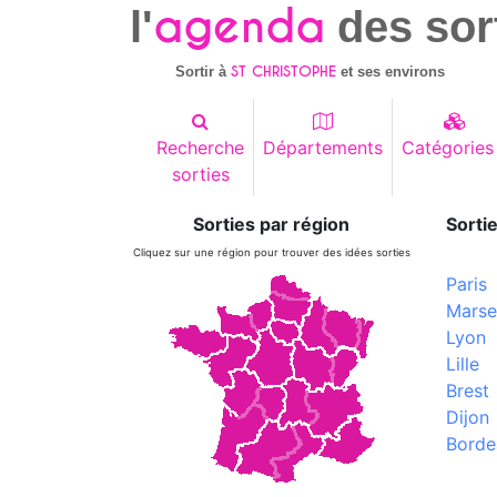
agenda
l'
des sor
ST CHRISTOPHE
Sortir à
et ses environs
Recherche
Départements
Catégories
sorties
Sorties par région
Sortie
Cliquez sur une région pour trouver des idées sorties
Paris
Marsei
Lyon
Lille
Brest
Dijon
Borde