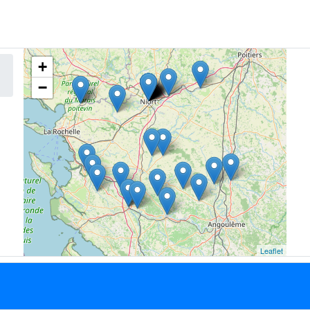
+
−
Leaflet