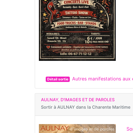
Autres manifestations au
Détail sortie
AULNAY, D'IMAGES ET DE PAROLES
Sortir à
AULNAY dans la Charente Maritime
Sor