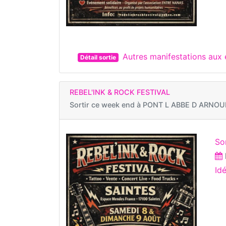
Autres manifestations aux
Détail sortie
REBEL'INK & ROCK FESTIVAL
Sortir ce week end à
PONT L ABBE D ARNOULT
Sor
Id