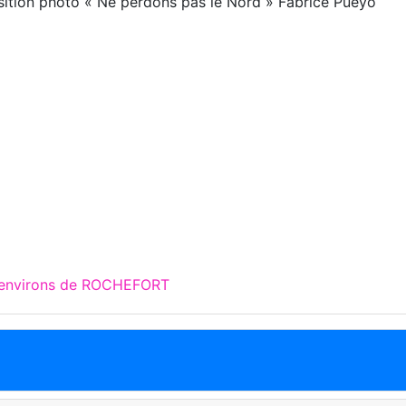
ition photo « Ne perdons pas le Nord » Fabrice Pueyo
x environs de ROCHEFORT