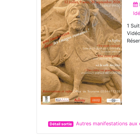
Id
1 Sui
Vidéo
Réser
Autres manifestations aux
Détail sortie