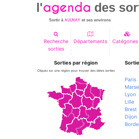
agenda
l'
des sor
AULNAY
Sortir à
et ses environs
Recherche
Départements
Catégories
sorties
Sorties par région
Sortie
Cliquez sur une région pour trouver des idées sorties
Paris
Marsei
Lyon
Lille
Brest
Dijon
Borde