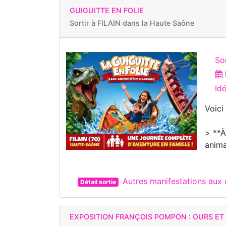
GUIGUITTE EN FOLIE
Sortir à
FILAIN dans la Haute Saône
So
Id
Voici
> **À
anima
Autres manifestations aux 
Détail sortie
EXPOSITION FRANÇOIS POMPON : OURS E