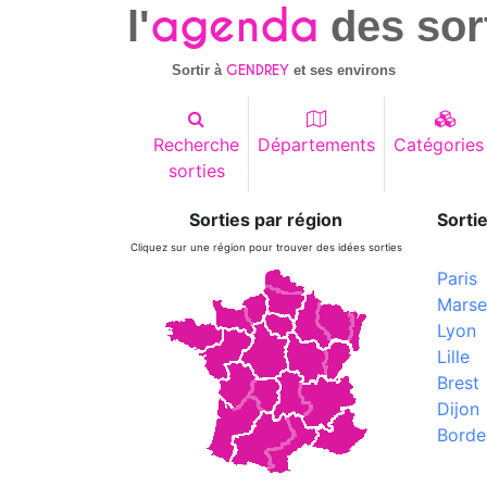
agenda
l'
des sor
GENDREY
Sortir à
et ses environs
Recherche
Départements
Catégories
sorties
Sorties par région
Sortie
Cliquez sur une région pour trouver des idées sorties
Paris
Marsei
Lyon
Lille
Brest
Dijon
Borde