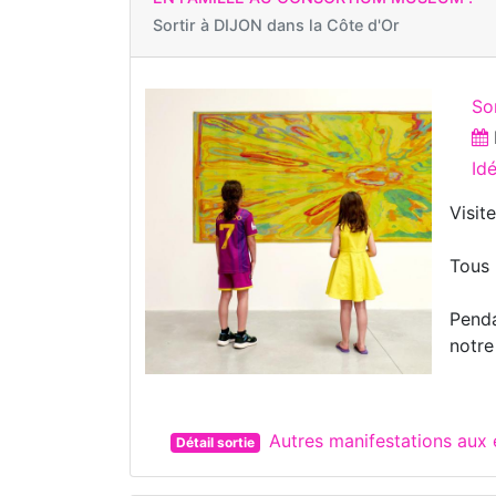
Sortir à
DIJON dans la Côte d'Or
Sor
Id
Visit
Tous 
Penda
notre
Autres manifestations aux
Détail sortie