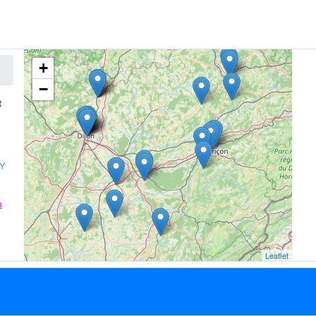
+
−
t
EY
a
Leaflet