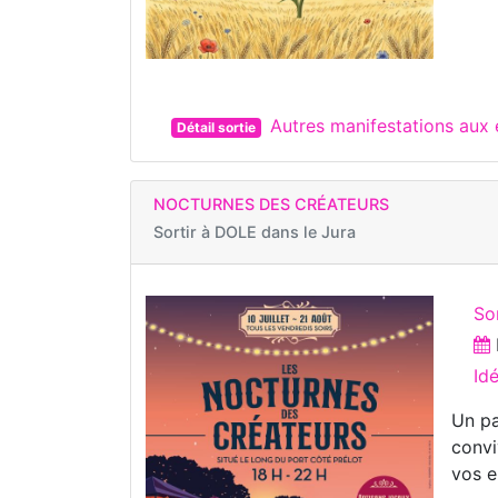
Autres manifestations aux
Détail sortie
NOCTURNES DES CRÉATEURS
Sortir à
DOLE dans le Jura
Sor
Id
Un pa
convi
vos e