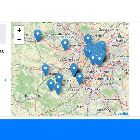
+
−
ES
n à
Leaflet