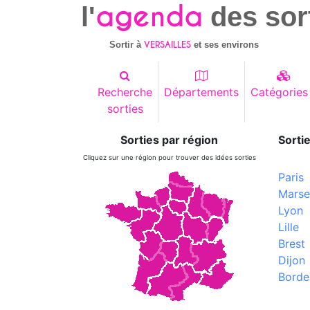
agenda
l'
des sor
VERSAILLES
Sortir à
et ses environs
Recherche
Départements
Catégories
sorties
Sorties par région
Sortie
Cliquez sur une région pour trouver des idées sorties
Paris
Marsei
Lyon
Lille
Brest
Dijon
Borde