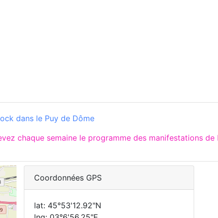
rock dans le Puy de Dôme
cevez chaque semaine le programme des manifestations de 
Coordonnées GPS
lat: 45°53'12.92"N
lng: 03°6'56.25"E