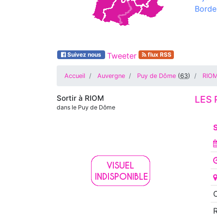
Borde
Suivez nous
Tweeter
flux RSS
Accueil
Auvergne
Puy de Dôme
(
63
)
RIO
Sortir à
RIOM
LES 
dans le Puy de Dôme
S
O