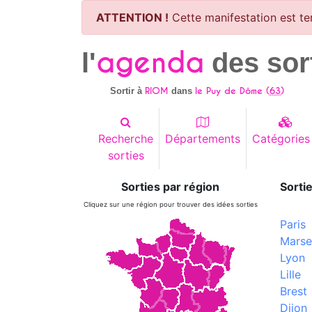
ATTENTION !
Cette manifestation est te
agenda
l'
des sor
RIOM
le Puy de Dôme (
63
)
Sortir à
dans
Recherche
Départements
Catégories
sorties
Sorties par région
Sortie
Cliquez sur une région pour trouver des idées sorties
Paris
Marsei
Lyon
Lille
Brest
Dijon