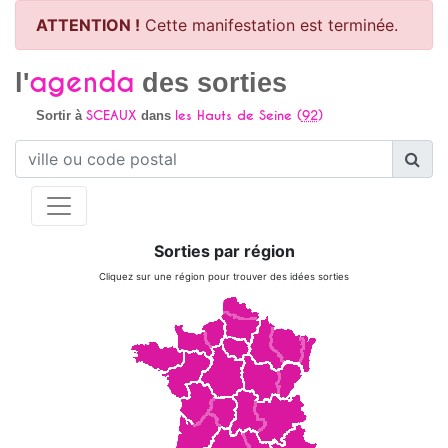
ATTENTION !
Cette manifestation est terminée.
agenda
l'
des sorties
SCEAUX
les Hauts de Seine (
92
)
Sortir à
dans
Sorties par région
Cliquez sur une région pour trouver des idées sorties