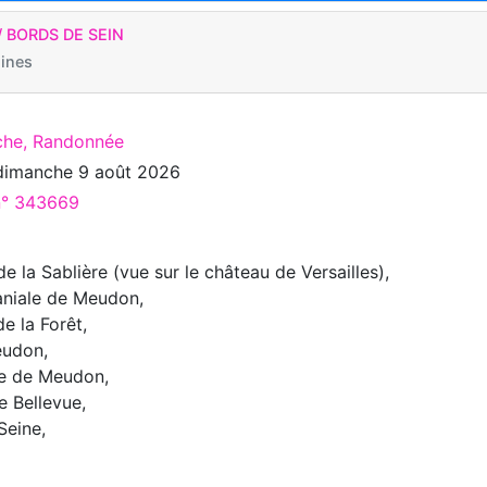
 BORDS DE SEIN
ines
che, Randonnée
dimanche 9 août 2026
 n° 343669
de la Sablière (vue sur le château de Versailles),
aniale de Meudon,
e la Forêt,
eudon,
re de Meudon,
de Bellevue,
Seine,