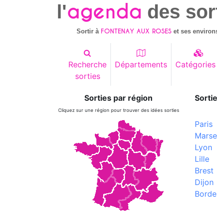
agenda
l'
des sor
FONTENAY AUX ROSES
Sortir à
et ses environ
Recherche
Départements
Catégories
sorties
Sorties par région
Sortie
Cliquez sur une région pour trouver des idées sorties
Paris
Marsei
Lyon
Lille
Brest
Dijon
Borde