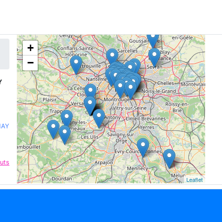
+
−
Y
NAY
uts
Leaflet