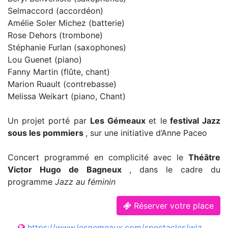
Selmaccord (accordéon)
Amélie Soler Michez (batterie)
Rose Dehors (trombone)
Stéphanie Furlan (saxophones)
Lou Guenet (piano)
Fanny Martin (flûte, chant)
Marion Ruault (contrebasse)
Melissa Weikart (piano, Chant)
Un projet porté par
Les Gémeaux
et le
festival Jazz
sous les pommiers
, sur une initiative d’Anne Paceo
Concert programmé en complicité avec le
Théâtre
Victor Hugo de Bagneux
, dans le cadre du
programme
Jazz au féminin
Réserver votre place
https://www.lesgemeaux.com/spectacles/wizz-women-in-jazz-2/