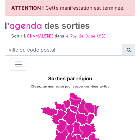
ATTENTION !
Cette manifestation est terminée.
agenda
l'
des sorties
CHAMALIERES
le Puy de Dôme (
63
)
Sortir à
dans
Sorties par région
Cliquez sur une région pour trouver des idées sorties