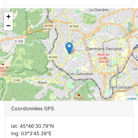
+
−
Leaflet
Coordonnées GPS
lat: 45°46'30.79"N
lng: 03°3'45.39"E