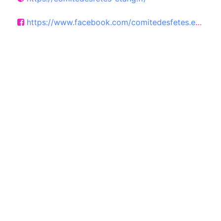
https://www.facebook.com/comitedesfetes.etang71?locale=fr_FR