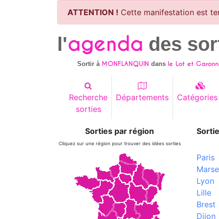
ATTENTION !
Cette manifestation est te
agenda
l'
des sor
MONFLANQUIN
le Lot et Garonn
Sortir à
dans
Recherche
Départements
Catégories
sorties
Sorties par région
Sortie
Cliquez sur une région pour trouver des idées sorties
Paris
Marsei
Lyon
Lille
Brest
Dijon