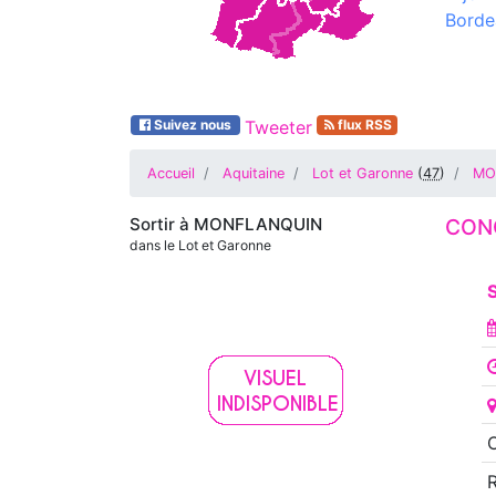
Borde
Suivez nous
Tweeter
flux RSS
Accueil
Aquitaine
Lot et Garonne
(
47
)
MO
Sortir à
MONFLANQUIN
CONC
dans le Lot et Garonne
S
O