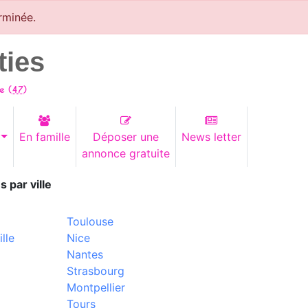
rminée.
ties
e (
47
)
En famille
Déposer une
News letter
annonce gratuite
s par ville
Toulouse
lle
Nice
Nantes
Strasbourg
Montpellier
Tours