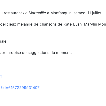
au restaurant
La Marmaille
à Monfanquin, samedi 11 juillet.
 délicieux mélange de chansons de Kate Bush, Marylin Monr
iale.
notre ardoise de suggestions du moment.
fr
hp?id=61572299931407