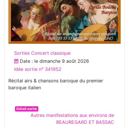
Sorties Concert classique
Date : le
dimanche 9 août 2026
Idée sortie n° 341952
Récital airs & chansons baroque du premier
baroque italien
Détail sortie
Autres manifestations aux environs de
BEAUREGARD ET BASSAC