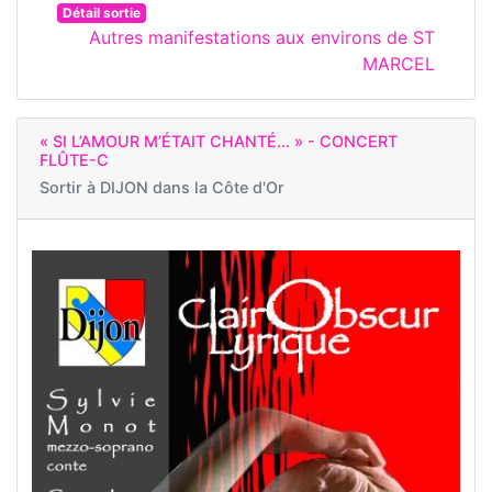
Détail sortie
Autres manifestations aux environs de ST
MARCEL
« SI L’AMOUR M’ÉTAIT CHANTÉ... » - CONCERT
FLÛTE-C
Sortir à
DIJON dans la Côte d'Or