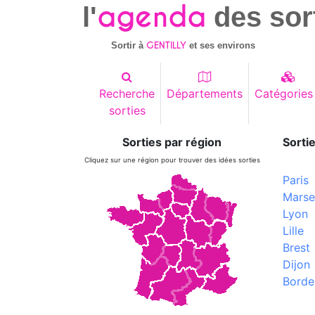
agenda
l'
des sor
GENTILLY
Sortir à
et ses environs
Recherche
Départements
Catégories
sorties
Sorties par région
Sortie
Cliquez sur une région pour trouver des idées sorties
Paris
Marsei
Lyon
Lille
Brest
Dijon
Borde