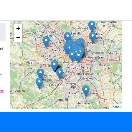
+
−
et
LY
 de
Leaflet