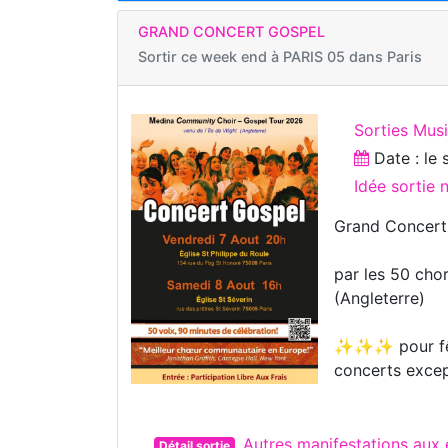
GRAND CONCERT GOSPEL
Sortir ce week end à
PARIS 05 dans Paris
Sorties Musi
Date : le
Idée sortie
Grand Concert
par les 50 cho
(Angleterre)
✨✨✨ pour fêter
concerts exc
Autres manifestations aux
Détail sortie