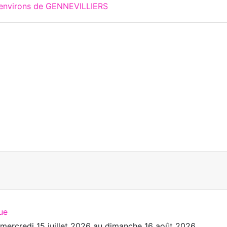
 environs de GENNEVILLIERS
ue
u
mercredi 15 juillet 2026
au
dimanche 16 août 2026