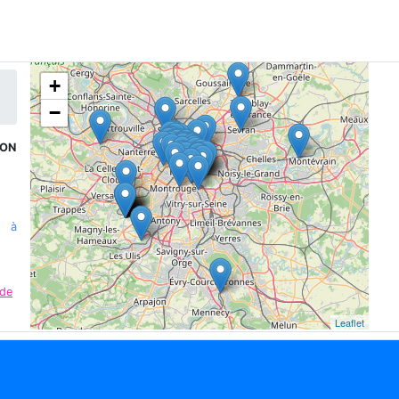
+
−
TON
n à
 de
Leaflet