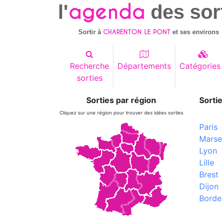
agenda
l'
des sor
CHARENTON LE PONT
Sortir à
et ses environs
Recherche
Départements
Catégories
sorties
Sorties par région
Sortie
Cliquez sur une région pour trouver des idées sorties
Paris
Marsei
Lyon
Lille
Brest
Dijon
Borde