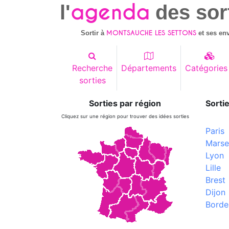
agenda
l'
des sor
MONTSAUCHE LES SETTONS
Sortir à
et ses en
Recherche
Départements
Catégories
sorties
Sorties par région
Sortie
Cliquez sur une région pour trouver des idées sorties
Paris
Marsei
Lyon
Lille
Brest
Dijon
Borde