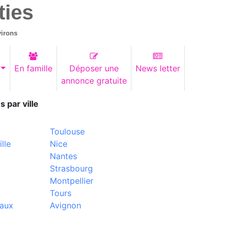
ties
virons
En famille
Déposer une
News letter
annonce gratuite
s par ville
Toulouse
lle
Nice
Nantes
Strasbourg
Montpellier
Tours
aux
Avignon