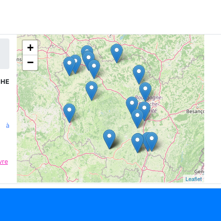
+
−
CHE
n à
vre
Leaflet