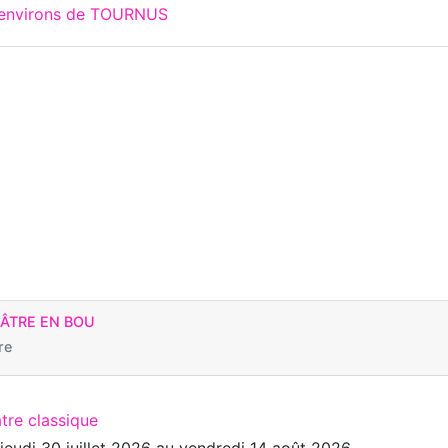
x environs de TOURNUS
ÉÂTRE EN BOU
re
tre classique
u
jeudi 30 juillet 2026
au
vendredi 14 août 2026