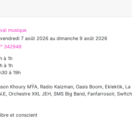
ival musique
u
vendredi 7 août 2026
au
dimanche 9 août 2026
 n° 342949
h à 1h
h à 1h
h30 à 19h
inson Khoury MŸA, Radio Kaizman, Oasis Boom, Eklektik, La
N.E, Orchestre XXL JEH, SMS Big Band, Fanfarrosoir, Sw!tc
libre et conscient