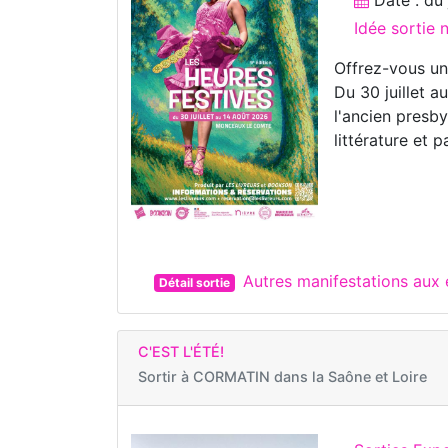
Idée sortie 
Offrez-vous un
Du 30 juillet a
l'ancien presb
littérature et p
Autres manifestations a
Détail sortie
C'EST L'ÉTÉ!
Sortir à
CORMATIN dans la Saône et Loire