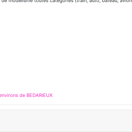
 de modélisme toutes catégories (train, auto, bateau, avion,
 environs de BEDARIEUX