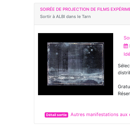
SOIRÉE DE PROJECTION DE FILMS EXPÉRI
Sortir à
ALBI dans le Tarn
Sor
Id
Sélec
distr
Gratui
Réser
Autres manifestations aux 
Détail sortie