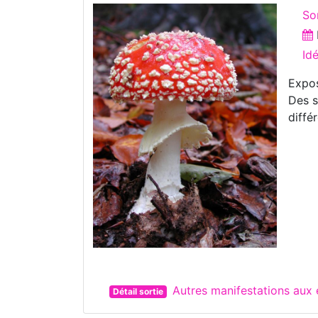
So
Id
Expos
Des s
diffé
Autres manifestations au
Détail sortie