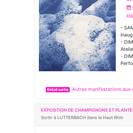
Id
- SA
Inaug
- DI
Ateli
- DI
Perfo
Autres manifestations aux
Détail sortie
EXPOSITION DE CHAMPIGNONS ET PLANTES
Sortir à
LUTTERBACH dans le Haut Rhin