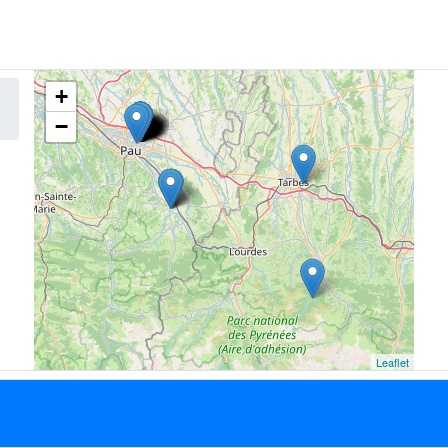
+
−
Leaflet