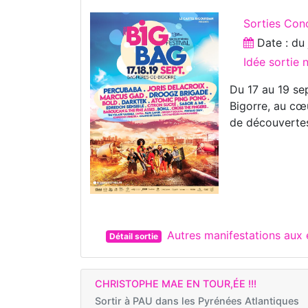
Sorties Con
Date : d
Idée sortie
Du 17 au 19 se
Bigorre, au cœu
de découverte
Autres manifestations au
Détail sortie
CHRISTOPHE MAE EN TOUR,ÉE !!!
Sortir à
PAU dans les Pyrénées Atlantiques