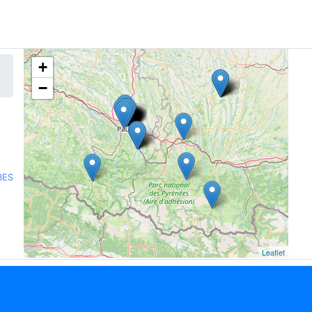
+
−
BES
Leaflet