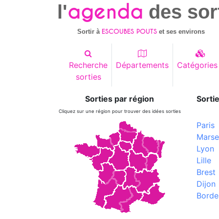
agenda
l'
des sor
ESCOUBES POUTS
Sortir à
et ses environs
Recherche
Départements
Catégories
sorties
Sorties par région
Sortie
Cliquez sur une région pour trouver des idées sorties
Paris
Marsei
Lyon
Lille
Brest
Dijon
Borde