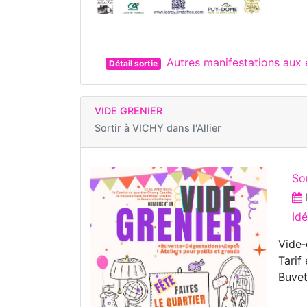
Autres manifestations aux
Détail sortie
VIDE GRENIER
Sortir à
VICHY dans l'Allier
Sor
Id
Vide‑
Tarif
Buvet