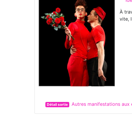
À tra
vite, 
Autres manifestations aux
Détail sortie