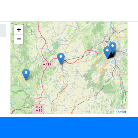
+
−
Leaflet