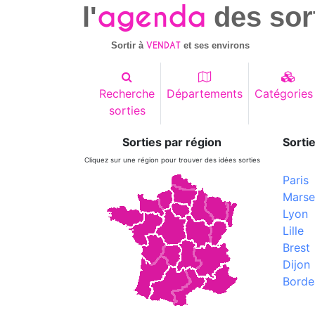
agenda
l'
des sor
VENDAT
Sortir à
et ses environs
Recherche
Départements
Catégories
sorties
Sorties par région
Sortie
Cliquez sur une région pour trouver des idées sorties
Paris
Marsei
Lyon
Lille
Brest
Dijon
Borde